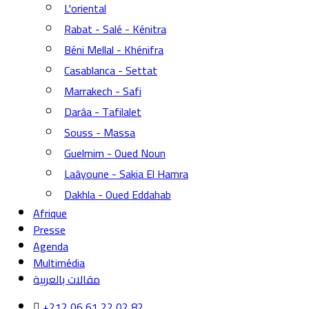
L'oriental
Rabat - Salé - Kénitra
Béni Mellal - Khénifra
Casablanca - Settat
Marrakech - Safi
Darâa - Tafilalet
Souss - Massa
Guelmim - Oued Noun
Laâyoune - Sakia El Hamra
Dakhla - Oued Eddahab
Afrique
Presse
Agenda
Multimédia
مقالات بالعربية
+212 06 61 22 02 82