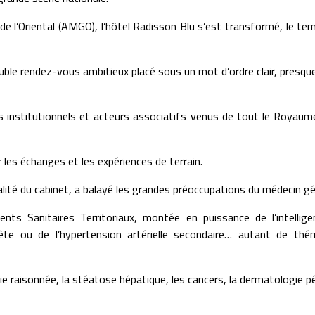
n de l’Oriental (AMGO), l’hôtel Radisson Blu s’est transformé, le te
uble rendez-vous ambitieux placé sous un mot d’ordre clair, presq
nts institutionnels et acteurs associatifs venus de tout le Roya
 les échanges et les expériences de terrain.
ité du cabinet, a balayé les grandes préoccupations du médecin géné
anitaires Territoriaux, montée en puissance de l’intelligence
bète ou de l’hypertension artérielle secondaire… autant de thé
ie raisonnée, la stéatose hépatique, les cancers, la dermatologie p