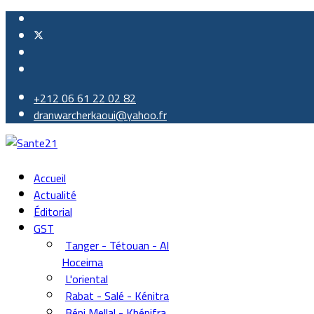
+212 06 61 22 02 82
dranwarcherkaoui@yahoo.fr
Accueil
Actualité
Éditorial
GST
Tanger - Tétouan - Al
Hoceima
L'oriental
Rabat - Salé - Kénitra
Béni Mellal - Khénifra